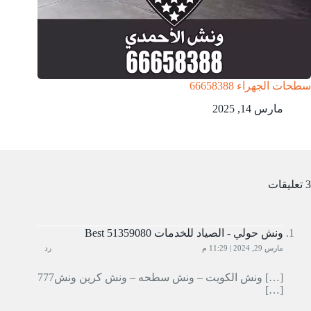
سطحات الجهراء 66658388
مارس 14, 2025
3 تعليقات
ونش حولي - الصياد للخدمات Best 51359080
مارس 29, 2024 | 11:29 م
رد
[…] ونش الكويت – ونش سطحه – ونش كرين ونش777
[…]