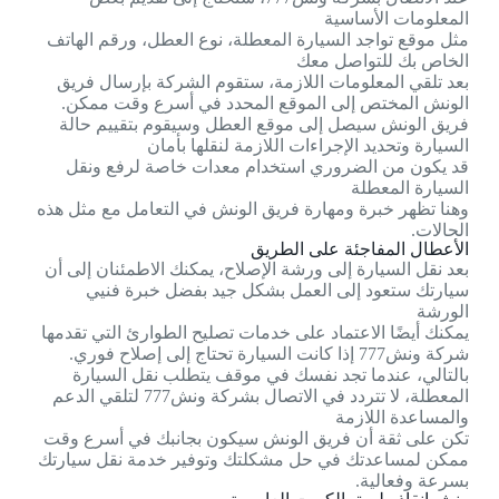
المعلومات الأساسية
مثل موقع تواجد السيارة المعطلة، نوع العطل، ورقم الهاتف
الخاص بك للتواصل معك
بعد تلقي المعلومات اللازمة، ستقوم الشركة بإرسال فريق
الونش المختص إلى الموقع المحدد في أسرع وقت ممكن.
فريق الونش سيصل إلى موقع العطل وسيقوم بتقييم حالة
السيارة وتحديد الإجراءات اللازمة لنقلها بأمان
قد يكون من الضروري استخدام معدات خاصة لرفع ونقل
السيارة المعطلة
وهنا تظهر خبرة ومهارة فريق الونش في التعامل مع مثل هذه
الحالات.
الأعطال المفاجئة على الطريق
بعد نقل السيارة إلى ورشة الإصلاح، يمكنك الاطمئنان إلى أن
سيارتك ستعود إلى العمل بشكل جيد بفضل خبرة فنيي
الورشة
يمكنك أيضًا الاعتماد على خدمات تصليح الطوارئ التي تقدمها
شركة ونش777 إذا كانت السيارة تحتاج إلى إصلاح فوري.
بالتالي، عندما تجد نفسك في موقف يتطلب نقل السيارة
المعطلة، لا تتردد في الاتصال بشركة ونش777 لتلقي الدعم
والمساعدة اللازمة
تكن على ثقة أن فريق الونش سيكون بجانبك في أسرع وقت
ممكن لمساعدتك في حل مشكلتك وتوفير خدمة نقل سيارتك
بسرعة وفعالية.