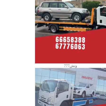
ونش777