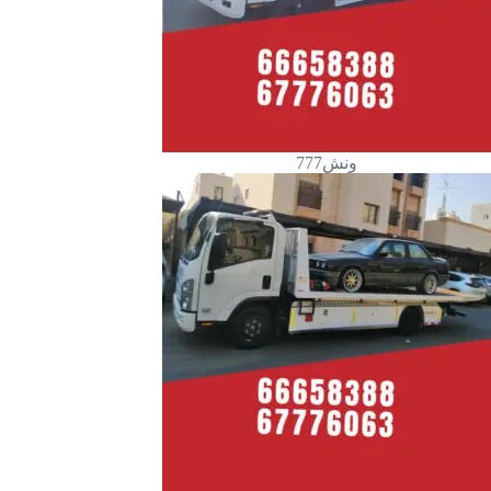
ونش777