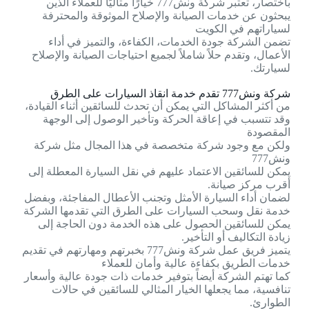
باختصار، تعتبر شركة ونش777 خيارًا مثاليًا للعملاء الذين
يبحثون عن خدمات الصيانة والإصلاح الموثوقة والمحترفة
لسياراتهم في الكويت
تضمن الشركة جودة الخدمات، الكفاءة، والتميز في أداء
الأعمال، وتقدم حلاً شاملاً لجميع احتياجات الصيانة والإصلاح
لسيارتك.
شركة ونش777 تقدم خدمة انقاذ السيارات على الطرق
من أكثر المشاكل التي يمكن أن تحدث للسائقين أثناء القيادة،
وقد تتسبب في إعاقة الحركة وتأخير الوصول إلى الوجهة
المقصودة
ولكن مع وجود شركة متخصصة في هذا المجال مثل شركة
ونش777
يمكن للسائقين الاعتماد عليهم في نقل السيارة المعطلة إلى
أقرب مركز صيانة.
لضمان أداء السيارة الأمثل وتجنب الأعطال المفاجئة، وبفضل
خدمة نقل وسحب السيارات على الطرق التي تقدمها الشركة
يمكن للسائقين الحصول على هذه الخدمة دون الحاجة إلى
زيادة التكاليف أو التأخير.
يتميز فريق عمل شركة ونش777 بخبرتهم ومهارتهم في تقديم
خدمات الطريق بكفاءة عالية وأمان للعملاء
كما تهتم الشركة أيضاً بتوفير خدمات ذات جودة عالية وأسعار
تنافسية، مما يجعلها الخيار المثالي للسائقين في حالات
الطوارئ.