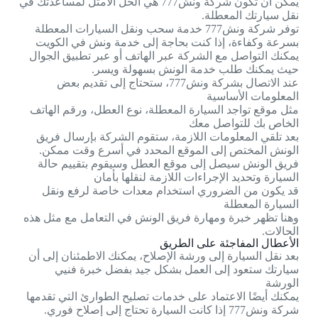
يمكن أن تكون شركة ونش777 هي الحل الأمثل لمساعدتك في
نقل سيارتك المعطلة.
توفر شركة ونش777 خدمة سحب ونقل السيارات المعطلة
بسرعة وكفاءة، إذا كنت بحاجة إلى خدمة ونش في الكويت
يمكنك التواصل مع الشركة عبر الهاتف أو عبر تطبيق الجوال
حيث يمكنك طلب خدمة الونش بسهولة ويسر.
عند الاتصال بشركة ونش777، ستحتاج إلى تقديم بعض
المعلومات الأساسية
مثل موقع تواجد السيارة المعطلة، نوع العطل، ورقم الهاتف
الخاص بك للتواصل معك
بعد تلقي المعلومات اللازمة، ستقوم الشركة بإرسال فريق
الونش المختص إلى الموقع المحدد في أسرع وقت ممكن.
فريق الونش سيصل إلى موقع العطل وسيقوم بتقييم حالة
السيارة وتحديد الإجراءات اللازمة لنقلها بأمان
قد يكون من الضروري استخدام معدات خاصة لرفع ونقل
السيارة المعطلة
وهنا تظهر خبرة ومهارة فريق الونش في التعامل مع مثل هذه
الحالات.
الأعطال المفاجئة على الطريق
بعد نقل السيارة إلى ورشة الإصلاح، يمكنك الاطمئنان إلى أن
سيارتك ستعود إلى العمل بشكل جيد بفضل خبرة فنيي
الورشة
يمكنك أيضًا الاعتماد على خدمات تصليح الطوارئ التي تقدمها
شركة ونش777 إذا كانت السيارة تحتاج إلى إصلاح فوري.