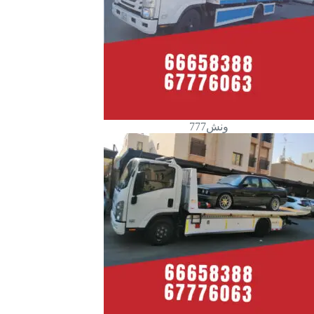
ونش777