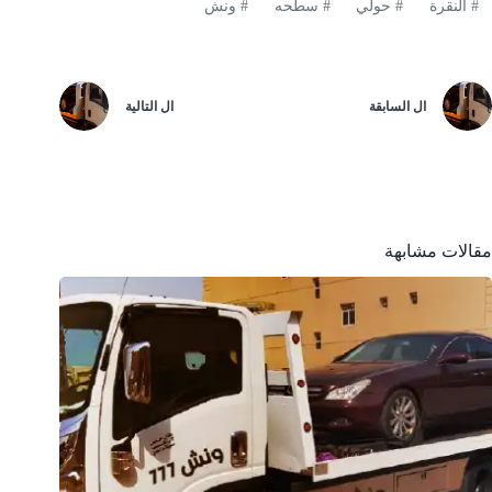
#
النقرة
#
حولي
#
سطحه
#
ونش
ال
السابقة
ال
التالية
مقالات مشابهة