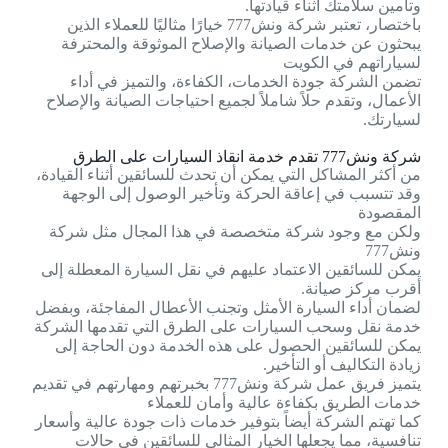
وتأمين سلامتك أثناء قيادتها.
باختصار، تعتبر شركة ونش777 خيارًا مثاليًا للعملاء الذين
يبحثون عن خدمات الصيانة والإصلاح الموثوقة والمحترفة
لسياراتهم في الكويت
تضمن الشركة جودة الخدمات، الكفاءة، والتميز في أداء
الأعمال، وتقدم حلاً شاملاً لجميع احتياجات الصيانة والإصلاح
لسيارتك.
شركة ونش777 تقدم خدمة انقاذ السيارات على الطرق
من أكثر المشاكل التي يمكن أن تحدث للسائقين أثناء القيادة،
وقد تتسبب في إعاقة الحركة وتأخير الوصول إلى الوجهة
المقصودة
ولكن مع وجود شركة متخصصة في هذا المجال مثل شركة
ونش777
يمكن للسائقين الاعتماد عليهم في نقل السيارة المعطلة إلى
أقرب مركز صيانة.
لضمان أداء السيارة الأمثل وتجنب الأعطال المفاجئة، وبفضل
خدمة نقل وسحب السيارات على الطرق التي تقدمها الشركة
يمكن للسائقين الحصول على هذه الخدمة دون الحاجة إلى
زيادة التكاليف أو التأخير.
يتميز فريق عمل شركة ونش777 بخبرتهم ومهارتهم في تقديم
خدمات الطريق بكفاءة عالية وأمان للعملاء
كما تهتم الشركة أيضاً بتوفير خدمات ذات جودة عالية وأسعار
تنافسية، مما يجعلها الخيار المثالي للسائقين في حالات