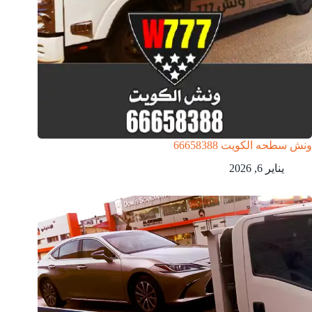
ونش سطحه الكويت 66658388
يناير 6, 2026