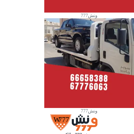
ونش777
ونش777