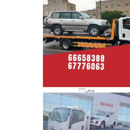
ونش777