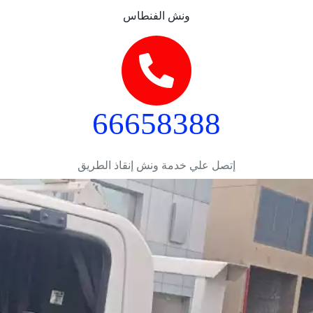
ونش الفنطاس
66658388
إتصل علي خدمة ونش إنقاذ الطريق