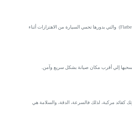
إذا كنت بحاجة إلى نقل السيارة من مدينة إلى أخرى أو حتى لعرضها في معرض سيارات، تعتمد على ونش سيارات مجهز بسطحه (Flatbed) والتي بدورها تحمي السيارة من الاهتزازات أثناء
م سحبها إلي أقرب مكان صيانة بشكل سريع وآمن.
ك كقائد مركبة، لذلك فالسرعة، الدقة، والسلامة هي