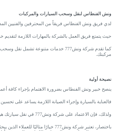
ونش الفنطاس لنقل وسحب السيارات والمركبات
لدي فريق ونش الفنطاس فريقاً من المحترفين والفنيين المدربي
حيث يتمتع فريق العمل بالشركة بالمهارات اللازمة لتقديم 
كما تقدم شركة ونش777 خدمات متنوعة ت
مركبتك.
نصيحة أولية
ينصح خبير ونش الفنطاس بضرورة الاهتمام بإجراء كافة أعمال
فالعناية بالسيارة وإجراء الصيانة اللازمة يساعد على تحسين
ولذلك، فإن الاعتماد على شركة ونش777 في نقل سيارتك هو خيار حكيم يضمن لك الحفاظ على قيمة سيارتك وتأمينها.
باختصار، تعتبر شركة ونش777 خيارًا مثاليًا للعملاء الذين يبحثون عن خدمات السحب والنقل الموثوقة والمحترفة لسياراتهم في محافظة الأحمدي.