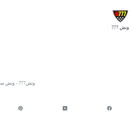
ونش 777
ونش777 - ونش سطحه نقل وسحب سيارات ومركبات - جميع مناطق الكويت 24 ساعة