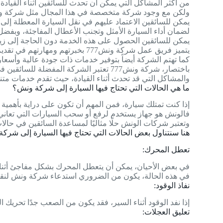
من أكثر المشاكل التي يمكن أن تحدث للسائقين أثناء القياد
ولكن مع وجود شركة متخصصة في هذا المجال مثل شركة ونش
يمكن للسائقين الاعتماد عليهم في نقل السيارة المعطلة إلى
لضمان أداء السيارة الأمثل وتجنب الأعطال المفاجئة، وبف
يمكن للسائقين الحصول على هذه الخدمة دون الحاجة إلى زيادة
يتميز فريق عمل شركة ونش777 بخبرتهم ومهارتهم في تقديم خدمات الطريق بكفاءة عالية وأمان للعملاء
كما تهتم الشركة أيضاً بتوفير خدمات ذات جودة عالية وأسعار 
باختصار، شركة ونش777 تعتبر الشركة المفضلة للسائقين في حالات الطوارئ
والمشاكل التي قد تحدث أثناء القيادة، حيث تقدم خدمات متن
ما هي الحالات التي تحتاج فيها السيارة إلى شركة ونش؟
إذا كنت تمتلك سيارة، فمن المهم أن تكون على دراية بأهم
فالونش هو جهاز يستخدم لرفع أو سحب السيارات التي تعاني
وتعتبر شركات الونش حلًا مثاليًا لمساعدة السائقين في حالات
هنا سنتناول بعض الحالات التي تحتاج فيها السيارة إلى شرك
تعطل المحرك:
في بعض الأحيان، يمكن أن يتعطل المحرك بشكل مفاجئ أثناء 
في هذه الحالة، يكون من الضروري استدعاء شركة ونش لنقل 
نفاذ الوقود:
إذا نفد الوقود أثناء السير، فقد يكون من الصعب جدًا تحريك
تعليق العجلات: