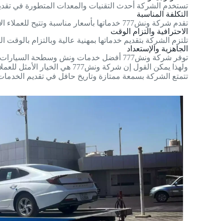
تستخدم الشركة أحدث التقنيات والمعدات المتطورة في تقديم 
التكلفة المناسبة
تقدم شركة ونش777 خدماتها بأسعار مناسبة وتتيح للعملاء الاستفادة من خدمات عالية الجودة بتكلفة معقولة.
الاحترافية والتزام الوقت
تلتزم الشركة بتقديم خدماتها بمهنية عالية وبالتزام بالوقت
الجاهزية والإستعداد
توفر شركة ونش777 أفضل خدمات ونش وسطحة السيارات لكل عميل حيث تهتم بتلبية احتياجاته ومتطلباته بشكل فعال
ولهذا يمكن القول إن شركة ونش777 هي الخيار الأمثل للعملاء الذين يبحثون عن خدمات الونش على مستوى عالي من الجودة والاحترافية
تتمتع الشركة بسمعة ممتازة وتاريخ حافل في تقديم الخدمات،