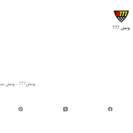
ونش 777
ونش777 - ونش سطحه نقل وسحب سيارات ومركبات - جميع مناطق الكويت 24 ساعة