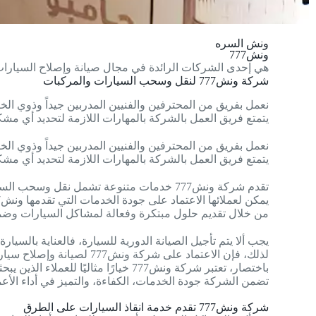
ونش السره
ونش777
هي إحدى الشركات الرائدة في مجال صيانة وإصلاح السيارات
شركة ونش777 لنقل وسحب السيارات والمركبات
نعمل بفريق من المحترفين والفنيين المدربين جيداً وذوي الخب
يتمتع فريق العمل بالشركة بالمهارات اللازمة لتحديد أي مشكل
نعمل بفريق من المحترفين والفنيين المدربين جيداً وذوي الخب
يتمتع فريق العمل بالشركة بالمهارات اللازمة لتحديد أي مشكل
تقدم شركة ونش777 خدمات متنوعة تشمل نقل وسحب السيارات المتعطلة والمغروزة في الرمال، بفضل خبرة الشركة واستخدامها لأحدث التقنيات والأدوات
يمكن لعملائها الاعتماد على جودة الخدمات التي تقدمها ونش777، إن الشركة تولي أهمية كبيرة لرضا عملائها وتسعى جاهدة لتحقيق أعلى مستوى من الرضا
من خلال تقديم حلول مبتكرة وفعالة لمشاكل السيارات وضما
يجب ألا يتم تأجيل الصيانة الدورية للسيارة، فالعناية بالسي
لذلك، فإن الاعتماد على شركة ونش777 لصيانة وإصلاح سيارتك هو خيار حكيم يضمن لك الحفاظ على قيمة سيارتك وتأمين سلامتك أثناء قيادتها.
باختصار، تعتبر شركة ونش777 خيارًا مثاليًا للعملاء الذين يبحثون عن خدمات الصيانة والإصلاح الموثوقة والمحترفة لسياراتهم في الكويت
تضمن الشركة جودة الخدمات، الكفاءة، والتميز في أداء الأعما
شركة ونش777 تقدم خدمة انقاذ السيارات على الطرق