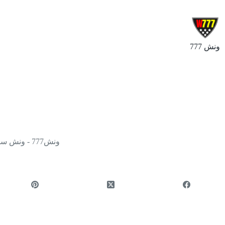
ونش 777
ونش777 - ونش سطحه نقل وسحب سيارات ومركبات - جميع مناطق الكويت 24 ساعة