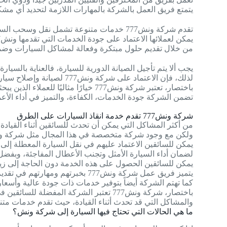
يتمتع فريق العمل بالشركة بالمهارات اللازمة لتحديد أي مشكل
تقدم شركة ونش777 خدمات متنوعة تشمل نقل وسحب السيارات المتعطلة والمغروزة في الرمال، بفضل خبرة الشركة واستخدامها لأحدث التقنيات والأدوات
يمكن لعملائها الاعتماد على جودة الخدمات التي تقدمها ونش777، إن الشركة تولي أهمية كبيرة لرضا عملائها وتسعى جاهدة لتحقيق أعلى مستوى من الرضا
من خلال تقديم حلول مبتكرة وفعالة لمشاكل السيارات وضما
يجب ألا يتم تأجيل الصيانة الدورية للسيارة، فالعناية بالسي
لذلك، فإن الاعتماد على شركة ونش777 لصيانة وإصلاح سيارتك هو خيار حكيم يضمن لك الحفاظ على قيمة سيارتك وتأمين سلامتك أثناء قيادتها.
باختصار، تعتبر شركة ونش777 خيارًا مثاليًا للعملاء الذين يبحثون عن خدمات الصيانة والإصلاح الموثوقة والمحترفة لسياراتهم في الكويت
تضمن الشركة جودة الخدمات، الكفاءة، والتميز في أداء الأعما
شركة ونش777 تقدم خدمة انقاذ السيارات على الطرق
من أكثر المشاكل التي يمكن أن تحدث للسائقين أثناء القياد
ولكن مع وجود شركة متخصصة في هذا المجال مثل شركة ونش
يمكن للسائقين الاعتماد عليهم في نقل السيارة المعطلة إلى
لضمان أداء السيارة الأمثل وتجنب الأعطال المفاجئة، وبف
يمكن للسائقين الحصول على هذه الخدمة دون الحاجة إلى زيادة
يتميز فريق عمل شركة ونش777 بخبرتهم ومهارتهم في تقديم خدمات الطريق بكفاءة عالية وأمان للعملاء
كما تهتم الشركة أيضاً بتوفير خدمات ذات جودة عالية وأسعار 
باختصار، شركة ونش777 تعتبر الشركة المفضلة للسائقين في حالات الطوارئ
والمشاكل التي قد تحدث أثناء القيادة، حيث تقدم خدمات متن
ما هي الحالات التي تحتاج فيها السيارة إلى شركة ونش؟