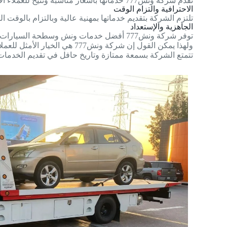
تقدم شركة ونش777 خدماتها بأسعار مناسبة وتتيح للعملاء الاستفادة من خدمات عالية الجودة بتكلفة معقولة.
الاحترافية والتزام الوقت
تلتزم الشركة بتقديم خدماتها بمهنية عالية وبالتزام بالوقت
الجاهزية والإستعداد
توفر شركة ونش777 أفضل خدمات ونش وسطحة السيارات لكل عميل حيث تهتم بتلبية احتياجاته ومتطلباته بشكل فعال
ولهذا يمكن القول إن شركة ونش777 هي الخيار الأمثل للعملاء الذين يبحثون عن خدمات الونش على مستوى عالي من الجودة والاحترافية
تتمتع الشركة بسمعة ممتازة وتاريخ حافل في تقديم الخدمات،