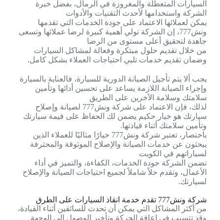
السيارات المتعطلة والمغروزة في الرمال، بفضل خبرة
الشركة واستخدامها لأحدث التقنيات والأدوات
يمكن لعملائها الاعتماد على جودة الخدمات التي تقدمها
ونش777، إن الشركة تولي أهمية كبيرة لرضا عملائها وتسعى
جاهدة لتحقيق أعلى مستوى من الرضا
من خلال تقديم حلول مبتكرة وفعالة لمشاكل السيارات
وضمان تقديم خدمات تلبي احتياجات العملاء بشكل كامل.
يجب ألا يتم تأجيل الصيانة الدورية للسيارة، فالعناية بالسيارة
وإجراء الصيانة اللازمة يساعد على تحسين أدائها وتأمين
سلامتك وسلامة الآخرين على الطريق
لذلك، فإن الاعتماد على شركة ونش777 لصيانة وإصلاح
سيارتك هو خيار حكيم يضمن لك الحفاظ على قيمة سيارتك
وتأمين سلامتك أثناء قيادتها.
باختصار، تعتبر شركة ونش777 خيارًا مثاليًا للعملاء الذين
يبحثون عن خدمات الصيانة والإصلاح الموثوقة والمحترفة
لسياراتهم في الكويت
تضمن الشركة جودة الخدمات، الكفاءة، والتميز في أداء
الأعمال، وتقدم حلاً شاملاً لجميع احتياجات الصيانة والإصلاح
لسيارتك.
شركة ونش777 تقدم خدمة انقاذ السيارات على الطرق
من أكثر المشاكل التي يمكن أن تحدث للسائقين أثناء القيادة،
وقد تتسبب في إعاقة الحركة وتأخير الوصول إلى الوجهة