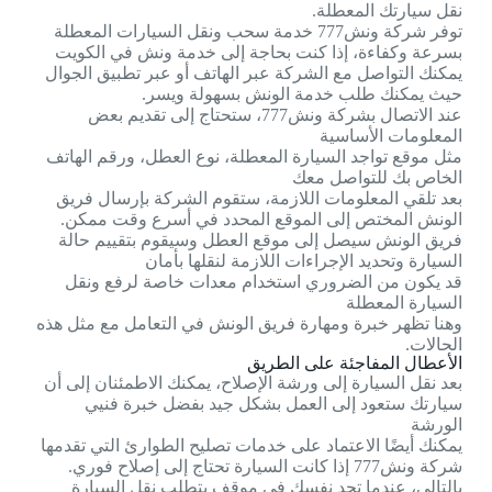
نقل سيارتك المعطلة.
توفر شركة ونش777 خدمة سحب ونقل السيارات المعطلة
بسرعة وكفاءة، إذا كنت بحاجة إلى خدمة ونش في الكويت
يمكنك التواصل مع الشركة عبر الهاتف أو عبر تطبيق الجوال
حيث يمكنك طلب خدمة الونش بسهولة ويسر.
عند الاتصال بشركة ونش777، ستحتاج إلى تقديم بعض
المعلومات الأساسية
مثل موقع تواجد السيارة المعطلة، نوع العطل، ورقم الهاتف
الخاص بك للتواصل معك
بعد تلقي المعلومات اللازمة، ستقوم الشركة بإرسال فريق
الونش المختص إلى الموقع المحدد في أسرع وقت ممكن.
فريق الونش سيصل إلى موقع العطل وسيقوم بتقييم حالة
السيارة وتحديد الإجراءات اللازمة لنقلها بأمان
قد يكون من الضروري استخدام معدات خاصة لرفع ونقل
السيارة المعطلة
وهنا تظهر خبرة ومهارة فريق الونش في التعامل مع مثل هذه
الحالات.
الأعطال المفاجئة على الطريق
بعد نقل السيارة إلى ورشة الإصلاح، يمكنك الاطمئنان إلى أن
سيارتك ستعود إلى العمل بشكل جيد بفضل خبرة فنيي
الورشة
يمكنك أيضًا الاعتماد على خدمات تصليح الطوارئ التي تقدمها
شركة ونش777 إذا كانت السيارة تحتاج إلى إصلاح فوري.
بالتالي، عندما تجد نفسك في موقف يتطلب نقل السيارة