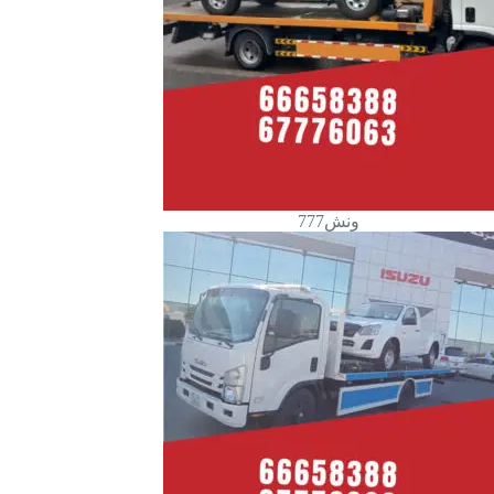
ونش777