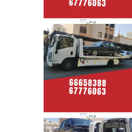
ونش777
ونش777