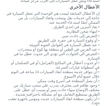
استدعاء ونش لنقل السيارات إلى أقرب مركز صيانة.
الأعطال الأخري
إن الأعطال السابقة ليست هي الوحيدة التي تجعل السيارة في
حاجة إلى خدمات نقل وسحب وانقاذ السيارات، بل من
الممكن أيضًا استدعاء الخدمة عند:
• نفاذ البنزين في احدي الطرق..
• انتهاء شحن البطارية.
• التعرض إلى حادث سير.
• أو وقوع السيارة في حفرة على الطريق.
• عند تعطل السيارة في العوامل الجوية السيئة.
• عند الغرس في الطين أو منطقة بها ثلوج أو منحدرات.
• التعرض الي الحوادث التي تؤدي الي حدوث عطل ما في
السيارة.
• أو حدوث أعطال في المكابح (الفرامل) أو في الشكمان أو
في أسطوانة غيارات السرعة.
• أن تتوافر خدمة سطحة انقاذ السيارات 24 ساعة فى اليوم
خلال جميع أيام الأسبوع.
• أن يصل السطحة فى أسرع وقت ممكن.
• وجود طاقم فنى محترف مدرب علي سحب سيارتك من
مختلف الأوضاع سواء حادث سير أو بسبب أى عطل على
الطريق يستطيع التعامل مع أى مشكلة باحترافيه شديدة .
• أن يكون سطحة انقاذ السيارات حديث ومؤمن بأجهزة تعقب
Gaps.