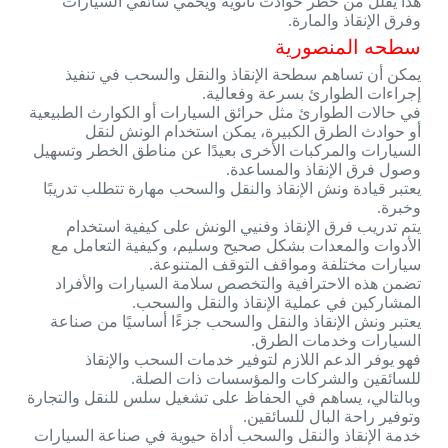
هذا يقلل من خطر حوادث ثانوية ويحمي سائقي السيارات
وفرق الإنقاذ والمارة.
سطحه المنصورية
يمكن أن تساهم سطحة الإنقاذ والنقل والسحب في تنفيذ
إجراءات الطوارئ بسرعة وفعالية.
في حالات الطوارئ مثل حرائق السيارات أو الكوارث الطبيعية
أو حوادث الطرق الكبيرة، يمكن استخدام الونش لنقل
السيارات والمركبات الأخرى بعيدًا عن مناطق الخطر وتسهيل
وصول فرق الإنقاذ والمساعدة.
يعتبر قيادة ونش الإنقاذ والنقل والسحب مهارة تتطلب تدريبًا
وخبرة.
يتم تدريب فرق الإنقاذ وفنيي الونش على كيفية استخدام
الأدوات والمعدات بشكل صحيح وسليم، وكيفية التعامل مع
سيارات مختلفة ومواقف التوقف المتنوعة.
تضمن هذه الاحترافية والتخصص سلامة السيارات والأفراد
المشاركين في عملية الإنقاذ والنقل والسحب.
يعتبر ونش الإنقاذ والنقل والسحب جزءًا أساسيًا من صناعة
السيارات وخدمات الطرق.
فهو يوفر الدعم اللازم لتوفير خدمات السحب والإنقاذ
للسائقين والشركات والمؤسسات ذات الصلة.
وبالتالي، يساهم في الحفاظ على تشغيل سلس للنقل والتجارة
وتوفير راحة البال للسائقين.
خدمة الإنقاذ والنقل والسحب أداة حيوية في صناعة السيارات