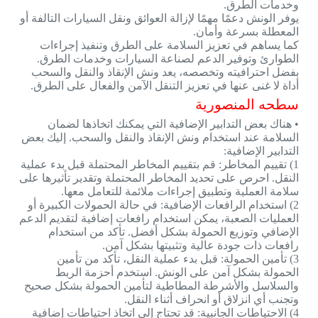
وخدمات الطرق.
يوفر الونش دعمًا مهمًا لإزالة العوائق ونقل السيارات التالفة أو
المعطلة بسرعة وأمان.
كما يساهم في تعزيز السلامة على الطرق وتنفيذ إجراءات
الطوارئ وتوفير الدعم لصناعة السيارات وخدمات الطرق.
بفضل احترافيته وتخصصه، يعد ونش الإنقاذ والنقل والسحب
أداة لا غنى عنها في تعزيز التنقل الآمن والفعال على الطرق.
سطحه المنصورية
• هناك بعض التدابير الإضافية التي يمكنك اتخاذها لضمان
السلامة عند استخدام ونش الإنقاذ والنقل والسحب. إليك بعض
التدابير الإضافية:
1) تقييم المخاطر: قم بتقييم المخاطر المحتملة قبل بدء عملية
النقل. احرص على تحديد المخاطر المحتملة وتقدير تأثيرها على
سلامة العملية وتطبيق إجراءات ملائمة للتعامل معها.
2) استخدام الرافعات الإضافية: في حالة الحمولات الكبيرة أو
العمليات الصعبة، يمكن استخدام رافعات إضافية لتقديم الدعم
الإضافي وتوزيع الحمولة بشكل أفضل. تأكد من استخدام
رافعات ذات جودة عالية وتثبيتها بشكل آمن.
3) تأمين الحمولة: قبل بدء عملية النقل، تأكد من تأمين
الحمولة بشكل آمن على الونش. استخدم أحزمة الربط
والسلاسل والأشرطة المطاطية لتأمين الحمولة بشكل صحيح
وتجنب أي انزلاق أو انحراف أثناء النقل.
4) الاحتياطات الجانبية: قد تحتاج إلى اتخاذ احتياطات إضافية