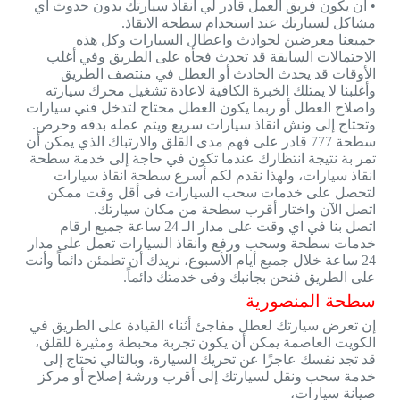
• أن يكون فريق العمل قادر لي انقاذ سيارتك بدون حدوث اي
مشاكل لسيارتك عند استخدام سطحة الانقاذ.
جميعنا معرضين لحوادث واعطال السيارات وكل هذه
الاحتمالات السابقة قد تحدث فجأه على الطريق وفي أغلب
الأوقات قد يحدث الحادث أو العطل في منتصف الطريق
وأغلبنا لا يمتلك الخبرة الكافية لاعادة تشغيل محرك سيارته
واصلاح العطل أو ربما يكون العطل محتاج لتدخل فني سيارات
وتحتاج إلى ونش انقاذ سيارات سريع ويتم عمله بدقه وحرص.
سطحة 777 قادر على فهم مدى القلق والارتباك الذي يمكن أن
تمر بة نتيجة انتظارك عندما تكون في حاجة إلى خدمة سطحة
انقاذ سيارات، ولهذا نقدم لكم أسرع سطحة انقاذ سيارات
لتحصل على خدمات سحب السيارات فى أقل وقت ممكن
اتصل الآن واختار أقرب سطحة من مكان سيارتك.
اتصل بنا في اي وقت على مدار الـ 24 ساعة جميع ارقام
خدمات سطحة وسحب ورفع وانقاذ السيارات تعمل على مدار
24 ساعة خلال جميع أيام الأسبوع، نريدك أن تطمئن دائماً وأنت
على الطريق فنحن بجانبك وفى خدمتك دائماً.
سطحة المنصورية
إن تعرض سيارتك لعطل مفاجئ أثناء القيادة على الطريق في
الكويت العاصمة يمكن أن يكون تجربة محبطة ومثيرة للقلق،
قد تجد نفسك عاجزًا عن تحريك السيارة، وبالتالي تحتاج إلى
خدمة سحب ونقل لسيارتك إلى أقرب ورشة إصلاح أو مركز
صيانة سيارات،