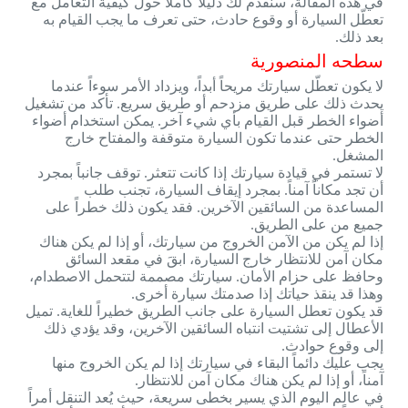
في هذه المقالة، سنقدم لك دليلاً كاملاً حول كيفية التعامل مع
تعطّل السيارة أو وقوع حادث، حتى تعرف ما يجب القيام به
بعد ذلك.
سطحه المنصورية
لا يكون تعطّل سيارتك مريحاً أبداً، ويزداد الأمر سوءاً عندما
يحدث ذلك على طريق مزدحم أو طريق سريع. تأكد من تشغيل
أضواء الخطر قبل القيام بأي شيء آخر. يمكن استخدام أضواء
الخطر حتى عندما تكون السيارة متوقفة والمفتاح خارج
المشغل.
لا تستمر في قيادة سيارتك إذا كانت تتعثر. توقف جانباً بمجرد
أن تجد مكاناً آمناً. بمجرد إيقاف السيارة، تجنب طلب
المساعدة من السائقين الآخرين. فقد يكون ذلك خطراً على
جميع من على الطريق.
إذا لم يكن من الآمن الخروج من سيارتك، أو إذا لم يكن هناك
مكان آمن للانتظار خارج السيارة، ابقَ في مقعد السائق
وحافظ على حزام الأمان. سيارتك مصممة لتتحمل الاصطدام،
وهذا قد ينقذ حياتك إذا صدمتك سيارة أخرى.
قد يكون تعطل السيارة على جانب الطريق خطيراً للغاية. تميل
الأعطال إلى تشتيت انتباه السائقين الآخرين، وقد يؤدي ذلك
إلى وقوع حوادث.
يجب عليك دائماً البقاء في سيارتك إذا لم يكن الخروج منها
آمناً، أو إذا لم يكن هناك مكان آمن للانتظار.
في عالم اليوم الذي يسير بخطى سريعة، حيث يُعد التنقل أمراً