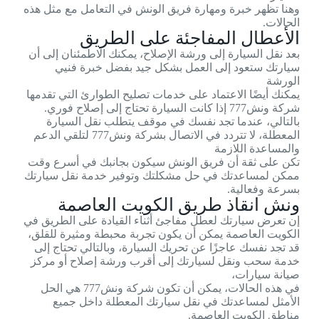
وهنا تظهر خبرة ومهارة فريق الونش في التعامل مع مثل هذه
الحالات.
الأعطال المفاجئة على الطريق
بعد نقل السيارة إلى ورشة الإصلاح، يمكنك الاطمئنان إلى أن
سيارتك ستعود إلى العمل بشكل جيد بفضل خبرة فنيي
الورشة
يمكنك أيضًا الاعتماد على خدمات تصليح الطوارئ التي تقدمها
شركة ونش777 إذا كانت السيارة تحتاج إلى إصلاح فوري.
بالتالي، عندما تجد نفسك في موقف يتطلب نقل السيارة
المعطلة، لا تتردد في الاتصال بشركة ونش777 لتلقي الدعم
والمساعدة اللازمة
تكن على ثقة أن فريق الونش سيكون بجانبك في أسرع وقت
ممكن لمساعدتك في حل مشكلتك وتوفير خدمة نقل سيارتك
بسرعة وفعالية.
ونش انقاذ طريق الكويت العاصمة
إن تعرض سيارتك لعطل مفاجئ أثناء القيادة على الطريق في
الكويت العاصمة يمكن أن يكون تجربة محبطة ومثيرة للقلق،
قد تجد نفسك عاجزًا عن تحريك السيارة، وبالتالي تحتاج إلى
خدمة سحب ونقل لسيارتك إلى أقرب ورشة إصلاح أو مركز
صيانة سيارات،
في هذه الحالات، يمكن أن تكون شركة ونش777 هي الحل
الأمثل لمساعدتك في نقل سيارتك المعطلة داخل جميع
مناطق الكويت العاصمة.