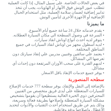
في بعض الحالات الخاصة. على سبيل المثال، إذا كانت العملية
تتطلب عبور الونش فوق الأنهار أو الهاويات، يجب أن تتخذ
تدابير إضافية لضمان سلامة العملية، مثل استخدام الحبال
الإضافية أو الأجهزة الأخرى لتأمين الونش.
ما يميزنا
• يقدم خدماته خلال 24 ساعة جميع أيام الأسبوع.
• السرعة في وصول السطحة الي مكان السيارة العطلانه.
• يتوفر لديه احدث انواع اوناش انقاذ سيارات.
• لديه أسطول مجهز من اوناش انقاذ السيارات في جميع
المناطق المختلفة.
• يعتمد علي سائقين وفنيين مدربين علي إنقاذ سيارتك دون
تعرضها الي المشاكل.
• لديهم القدرة على سحب الأوزان المرتفعة دون إحداث أي
مشاكل.
• يوفر جميع خدمات الإنقاذ باقل الاسعار.
سطحه المنصورية
بالإضافة إلى النقل والإنقاذ، يوفر سطحة 777 خدمات الإصلاح
للسيارات المتعطلة على أيدى فريق متخصص من الفنيين
المحترفين ذوى الخبرة العالية يستطيعوا أن يقوموا بتشخيص
مشكلة السيارة المتعطلة وإصلاحها بطريقة فعالة وسريعة،
وذلك يتم عن طريق استخدام أحدث التقنيات والأدوات لتحديد
الأعطال وإصلاحها بدقة وفاعلية.