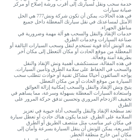
خدمة سحب ونقل لسيارتك إلى أقرب ورشة إصلاح أو مركز
صيانة سيارات
في هذه الحالات، يمكن أن تكون شركة ونش777 هي الحل
الأمثل لمساعدتك في نقل سيارتك المعطلة داخل جميع
مناطق الجهراء.
خدمات الإنقاذ والنقل والسحب هو آلة مهمة وضرورية في
صناعة السيارات وخدمات الطرق.
يعد الونش أداة قوية تستخدم لنقل وسحب السيارات التالفة أو
المعطلة من موقع الحادث أو مكان التعطل إلى مكان آخر
بطريقة آمنة وفعالة.
في هذه المقالة، سنستكشف أهمية ونش الإنقاذ والنقل
والسحب في الحفاظ على سلامة الطرق وتأمين السيارات.
يواجه السائقون أحيانًا مشاكل تقنية أو حوادث تتطلب سحب
السيارة من موقع الحادث أو من مكان التعطل.
يتيح ونش الإنقاذ والنقل والسحب إمكانية إزالة العوائق
واستعادة السيارات المعطلة بسهولة وسرعة، مما يساهم في
تخفيف الازدحام المروري وتحسين تدفق حركة المرور على
الطرق
تعد سطحة الإنقاذ والنقل والسحب أداة حيوية في تعزيز
السلامة على الطرق. عندما يكون هناك حادث أو تعطل سيارة
في مكان غير مناسب مثل منتصف الطريق أو الطرق
السريعة، يمكن للونش أن ينقل السيارة بسرعة وأمان إلى
مكان آمن خارج منطقة الخطر.