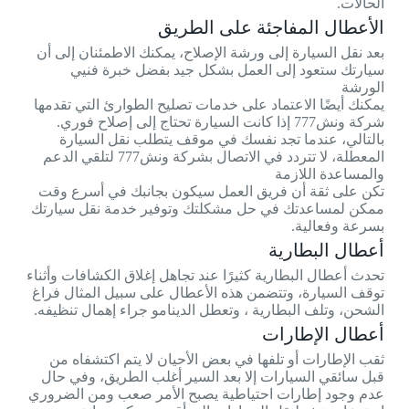
الحالات.
الأعطال المفاجئة على الطريق
بعد نقل السيارة إلى ورشة الإصلاح، يمكنك الاطمئنان إلى أن
سيارتك ستعود إلى العمل بشكل جيد بفضل خبرة فنيي
الورشة
يمكنك أيضًا الاعتماد على خدمات تصليح الطوارئ التي تقدمها
شركة ونش777 إذا كانت السيارة تحتاج إلى إصلاح فوري.
بالتالي، عندما تجد نفسك في موقف يتطلب نقل السيارة
المعطلة، لا تتردد في الاتصال بشركة ونش777 لتلقي الدعم
والمساعدة اللازمة
تكن على ثقة أن فريق العمل سيكون بجانبك في أسرع وقت
ممكن لمساعدتك في حل مشكلتك وتوفير خدمة نقل سيارتك
بسرعة وفعالية.
أعطال البطارية
تحدث أعطال البطارية كثيرًا عند تجاهل إغلاق الكشافات وأثناء
توقف السيارة، وتتضمن هذه الأعطال على سبيل المثال فراغ
الشحن، وتلف البطارية ، وتعطل الدينامو جراء إهمال تنظيفه.
أعطال الإطارات
ثقب الإطارات أو تلفها في بعض الأحيان لا يتم اكتشفاه من
قبل سائقي السيارات إلا بعد السير أغلب الطريق، وفي حال
عدم وجود إطارات احتياطية يصبح الأمر صعب ومن الضروري