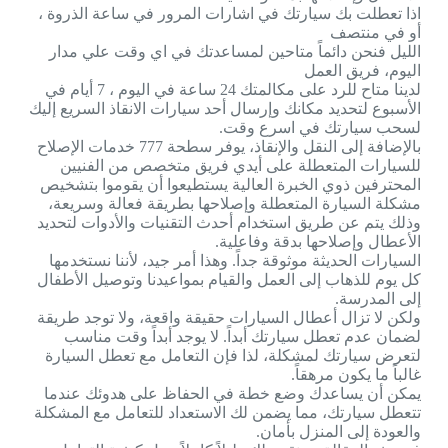
اذا تعطلت بك سيارتك في اشارات المرور في ساعة الذروة ،
أو في منتصف
الليل فنحن دائماً متاحين لمساعدتك في اي وقت علي مدار
اليوم، فريق العمل
لدينا متاح للرد على مكالمتك 24 ساعة في اليوم ، 7 أيام في
الأسبوع لتحديد مكانك وإرسال أحد سيارات الانقاذ السريع إليك
لسحب سيارتك في اسرع وقت.
بالإضافة إلى النقل والإنقاذ، يوفر سطحة 777 خدمات الإصلاح
للسيارات المتعطلة على أيدي فريق متخصص من الفنيين
المحترفين ذوي الخبرة العالية يستطيعوا أن يقوموا بتشخيص
مشكلة السيارة المتعطلة وإصلاحها بطريقة فعالة وسريعة،
وذلك يتم عن طريق استخدام أحدث التقنيات والأدوات لتحديد
الأعطال وإصلاحها بدقة وفاعلية.
السيارات الحديثة موثوقة جداً. وهذا أمر جيد، لأننا نستخدمها
كل يوم للذهاب إلى العمل والقيام بمواعيدنا وتوصيل الأطفال
إلى المدرسة.
ولكن لا تزال أعطال السيارات حقيقة واقعة، ولا توجد طريقة
لضمان عدم تعطل سيارتك أبداً. لا يوجد أبداً وقت مناسب
لتعرض سيارتك لمشكلة، لذا فإن التعامل مع تعطل السيارة
غالباً ما يكون مرهقاً.
يمكن أن يساعدك وضع خطة في الحفاظ على هدوئك عندما
تتعطل سيارتك، مما يضمن لك الاستعداد للتعامل مع المشكلة
والعودة إلى المنزل بأمان.