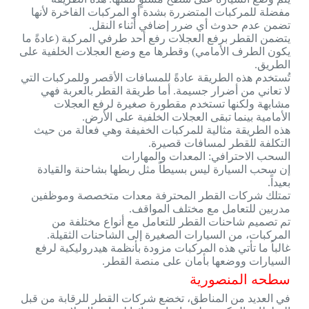
مفضلة للمركبات المتضررة بشدة أو المركبات الفاخرة لأنها
تضمن عدم حدوث أي ضرر إضافي أثناء النقل.
يتضمن القطر برفع العجلات رفع أحد طرفي المركبة (عادةً ما
يكون الطرف الأمامي) وقطرها مع وضع العجلات الخلفية على
الطريق.
تُستخدم هذه الطريقة عادةً للمسافات الأقصر وللمركبات التي
لا تعاني من أضرار جسيمة. أما طريقة القطر بالعربة فهي
مشابهة ولكنها تستخدم مقطورة صغيرة لرفع العجلات
الأمامية بينما تبقى العجلات الخلفية على الأرض.
هذه الطريقة مثالية للمركبات الخفيفة وهي فعالة من حيث
التكلفة للقطر لمسافات قصيرة.
السحب الاحترافي: المعدات والمهارات
إن سحب السيارة ليس بسيطاً مثل ربطها بشاحنة والقيادة
بعيداً.
تمتلك شركات القطر المحترفة معدات متخصصة وموظفين
مدربين للتعامل مع مختلف المواقف.
تم تصميم شاحنات القطر للتعامل مع أنواع مختلفة من
المركبات، من السيارات الصغيرة إلى الشاحنات الثقيلة.
غالباً ما تأتي هذه المركبات مزودة بأنظمة هيدروليكية لرفع
السيارات ووضعها بأمان على منصة القطر.
سطحه المنصورية
في العديد من المناطق، تخضع شركات القطر للرقابة من قبل