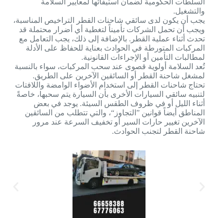
السلطات الحكومية لضمان استيفائها لمعايير السلامة
والتشغيل.
يجب أن يكون لدى سائقي شاحنات القطر التراخيص المناسبة،
ويجب أن تحمل الشركات تأميناً لتغطية أي أضرار محتملة قد
تحدث أثناء عملية القطر. بالإضافة إلى ذلك، يجب التعامل مع
المركبات المتورطة في الحوادث بعناية للحفاظ على الأدلة
لمطالبات التأمين أو الإجراءات القانونية.
تُعد السلامة أولوية قصوى عند سحب المركبات، سواء بالنسبة
لمشغل شاحنة القطر أو السائقين الآخرين على الطريق.
تحتاج شاحنات القطر إلى استخدام الأضواء الوامضة واللافتات
لتنبيه سائقي السيارات الأخرى بأن السيارة يتم سحبها، خاصةً
أثناء الليل أو في ظروف الطقس السيئة. يوجد في بعض
المناطق أيضاً قوانين ”التجاوز“، والتي تتطلب من السائقين
الآخرين تغيير حارات السير أو تخفيف السرعة عند مرور
شاحنة القطر لتجنب الحوادث.