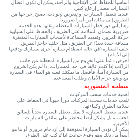
أساسياً للحفاظ على الإنتاجية والراحة، يمكن أن تكون أعطال
السيارات مصدر إزعاج كبير.
عندما تتعطل السيارات أو تتعرض لحوادث، يصبح إخراجها من
الطريق إلى مكان آمن أمراً ضرورياً.
وهنا يأتي دور قطر السيارات المعطلة ونقلها. هذه الخدمة
ضرورية لضمان السلامة على الطريق، والحفاظ على انسيابية
حركة المرور، وتقديم المساعدة لأصحاب السيارات المتعثرة.
مسافة جيدة بعيدًا عن الطريق، مثل خلف حاجز الطريق
خلف السيارة (في حالة اصطدام سيارة أخرى بسيارتك ودفعها
إلى الأمام)
احرص دائماً على الخروج من السيارة المعطلة من جانب
الراكب إذا كنت عالقاً في أحد المسارات. إذا لم يكن الخروج
من السيارة آمناً، فأفضل ما يمكنك فعله هو البقاء في السيارة
مع وضع حزام الأمان وطلب المساعدة.
سطحة المنصورية
أهمية خدمات سحب المركبات
تلعب خدمات سحب المركبات دوراً حيوياً في الحفاظ على
سلامة الطرق وكفاءتها.
عندما تتعطل السيارة، لا يمثل تعطل السيارة تحدياً للسائق
فحسب، بل يشكل أيضاً مخاطر على سائقي السيارات
الآخرين.
يمكن أن تؤدي السيارة المتوقفة إلى ازدحام مروري أو ما هو
أسوأ من ذلك وهو وقوع حوادث إذا تُركت على الطرق