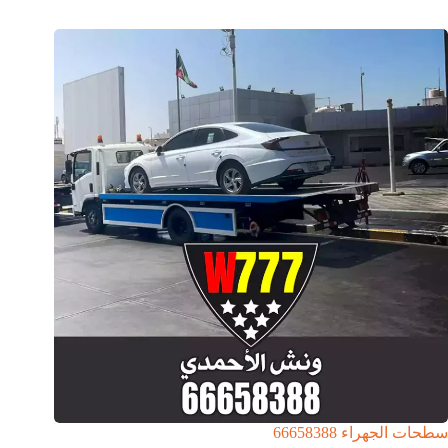
سطحات الجهراء 66658388