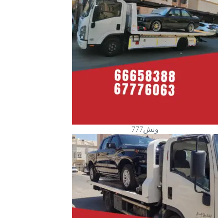
ونش777