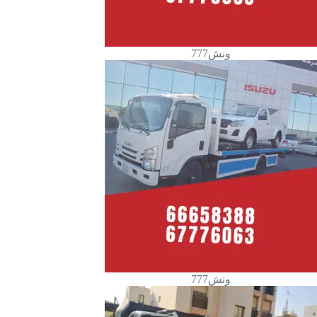
ونش777
ونش777