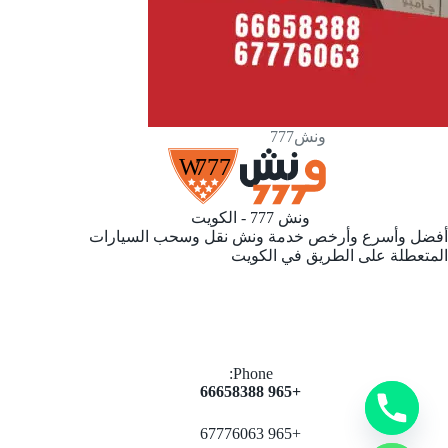
ونش777
ونش 777 - الكويت
أفضل وأسرع وأرخص خدمة ونش نقل وسحب السيارات
المتعطلة على الطريق في الكويت
y
t
Phone:
a
+965 66658388
h
c
+965 67776063
e