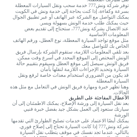
توفر شركة ونش777 خدمة سحب ونقل السيارات المعطلة
بسرعة وكفاءة، إذا كنت بحاجة إلى خدمة ونش في الكويت
يمكنك التواصل مع الشركة عبر الهاتف أو عبر تطبيق الجوال
حيث يمكنك طلب خدمة الونش بسهولة ويسر.
عند الاتصال بشركة ونش777، ستحتاج إلى تقديم بعض
المعلومات الأساسية
مثل موقع تواجد السيارة المعطلة، نوع العطل، ورقم الهاتف
الخاص بك للتواصل معك
بعد تلقي المعلومات اللازمة، ستقوم الشركة بإرسال فريق
الونش المختص إلى الموقع المحدد في أسرع وقت ممكن.
فريق الونش سيصل إلى موقع العطل وسيقوم بتقييم حالة
السيارة وتحديد الإجراءات اللازمة لنقلها بأمان
قد يكون من الضروري استخدام معدات خاصة لرفع ونقل
السيارة المعطلة
وهنا تظهر خبرة ومهارة فريق الونش في التعامل مع مثل هذه
الحالات.
الأعطال المفاجئة على الطريق
بعد نقل السيارة إلى ورشة الإصلاح، يمكنك الاطمئنان إلى أن
سيارتك ستعود إلى العمل بشكل جيد بفضل خبرة فنيي
الورشة
يمكنك أيضًا الاعتماد على خدمات تصليح الطوارئ التي تقدمها
شركة ونش777 إذا كانت السيارة تحتاج إلى إصلاح فوري.
بالتالي، عندما تجد نفسك في موقف يتطلب نقل السيارة