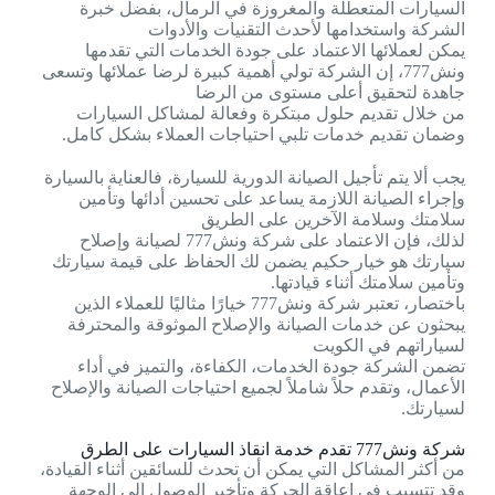
السيارات المتعطلة والمغروزة في الرمال، بفضل خبرة
الشركة واستخدامها لأحدث التقنيات والأدوات
يمكن لعملائها الاعتماد على جودة الخدمات التي تقدمها
ونش777، إن الشركة تولي أهمية كبيرة لرضا عملائها وتسعى
جاهدة لتحقيق أعلى مستوى من الرضا
من خلال تقديم حلول مبتكرة وفعالة لمشاكل السيارات
وضمان تقديم خدمات تلبي احتياجات العملاء بشكل كامل.
يجب ألا يتم تأجيل الصيانة الدورية للسيارة، فالعناية بالسيارة
وإجراء الصيانة اللازمة يساعد على تحسين أدائها وتأمين
سلامتك وسلامة الآخرين على الطريق
لذلك، فإن الاعتماد على شركة ونش777 لصيانة وإصلاح
سيارتك هو خيار حكيم يضمن لك الحفاظ على قيمة سيارتك
وتأمين سلامتك أثناء قيادتها.
باختصار، تعتبر شركة ونش777 خيارًا مثاليًا للعملاء الذين
يبحثون عن خدمات الصيانة والإصلاح الموثوقة والمحترفة
لسياراتهم في الكويت
تضمن الشركة جودة الخدمات، الكفاءة، والتميز في أداء
الأعمال، وتقدم حلاً شاملاً لجميع احتياجات الصيانة والإصلاح
لسيارتك.
شركة ونش777 تقدم خدمة انقاذ السيارات على الطرق
من أكثر المشاكل التي يمكن أن تحدث للسائقين أثناء القيادة،
وقد تتسبب في إعاقة الحركة وتأخير الوصول إلى الوجهة