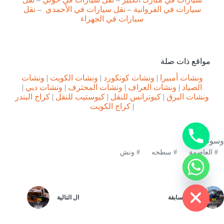
سيارات في الفروانية
–
نقل سيارات في الأحمدي
–
نقل
سيارات في الجهراء
مواقع ذات صلة
ونشات أمبيرا
|
ونشات كونكورد
|
ونشات الكويت
|
ونشات
الصياد
|
ونشات العراف
|
ونشات المحترف
|
ونشات دبي
|
ونشات البرق
|
كيوترانس للنقل
|
كيوستيب للنقل
|
كراج البندر
y
|
كراج الكويت
t
a
h
c
وسوم
e
#
العاصمة
#
سطحه
#
ونش
d
i
H
ال
السابقة
ال
التالية