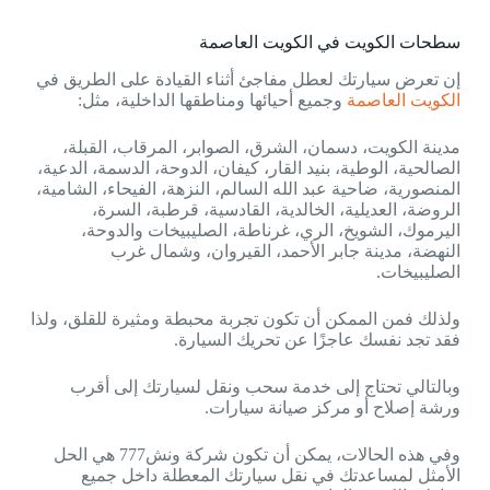
سطحات الكويت في الكويت العاصمة
إن تعرض سيارتك لعطل مفاجئ أثناء القيادة على الطريق في
الكويت العاصمة
وجميع أحيائها ومناطقها الداخلية، مثل:
مدينة الكويت، دسمان، الشرق، الصوابر، المرقاب، القبلة،
الصالحية، الوطية، بنيد القار، كيفان، الدوحة، الدسمة، الدعية،
المنصورية، ضاحية عبد الله السالم، النزهة، الفيحاء، الشامية،
الروضة، العديلية، الخالدية، القادسية، قرطبة، السرة،
اليرموك، الشويخ، الري، غرناطة، الصليبيخات والدوحة،
النهضة، مدينة جابر الأحمد، القيروان، وشمال غرب
الصليبيخات.
ولذلك فمن الممكن أن تكون تجربة محبطة ومثيرة للقلق، ولذا
فقد تجد نفسك عاجزًا عن تحريك السيارة.
وبالتالي تحتاج إلى خدمة سحب ونقل لسيارتك إلى أقرب
ورشة إصلاح أو مركز صيانة سيارات.
وفي هذه الحالات، يمكن أن تكون شركة ونش777 هي الحل
الأمثل لمساعدتك في نقل سيارتك المعطلة داخل جميع