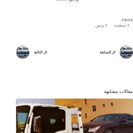
وسوم
#
سطحه
#
ونش
ال
السابقة
ال
التالية
مقالات مشابهة