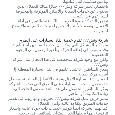
وتأمين سلامتك أثناء قيادتها.
باختصار، تعتبر شركة ونش777 خيارًا مثاليًا للعملاء الذين
يبحثون عن خدمات الصيانة والإصلاح الموثوقة والمحترفة
لسياراتهم في الكويت
تضمن الشركة جودة الخدمات، الكفاءة، والتميز في أداء
الأعمال، وتقدم حلاً شاملاً لجميع احتياجات الصيانة والإصلاح
لسيارتك.
شركة ونش777 تقدم خدمة انقاذ السيارات على الطرق
من أكثر المشاكل التي يمكن أن تحدث للسائقين أثناء القيادة،
وقد تتسبب في إعاقة الحركة وتأخير الوصول إلى الوجهة
المقصودة
ولكن مع وجود شركة متخصصة في هذا المجال مثل شركة
ونش777
يمكن للسائقين الاعتماد عليهم في نقل السيارة المعطلة إلى
أقرب مركز صيانة.
لضمان أداء السيارة الأمثل وتجنب الأعطال المفاجئة، وبفضل
خدمة نقل وسحب السيارات على الطرق التي تقدمها الشركة
يمكن للسائقين الحصول على هذه الخدمة دون الحاجة إلى
زيادة التكاليف أو التأخير.
يتميز فريق عمل شركة ونش777 بخبرتهم ومهارتهم في تقديم
خدمات الطريق بكفاءة عالية وأمان للعملاء
كما تهتم الشركة أيضاً بتوفير خدمات ذات جودة عالية وأسعار
تنافسية، مما يجعلها الخيار المثالي للسائقين في حالات