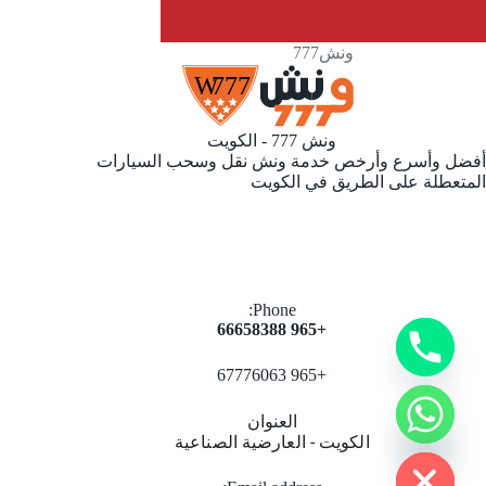
ونش777
ونش 777 - الكويت
أفضل وأسرع وأرخص خدمة ونش نقل وسحب السيارات
المتعطلة على الطريق في الكويت
y
t
Phone:
a
+965 66658388
h
c
+965 67776063
e
d
i
العنوان
H
الكويت - العارضية الصناعية