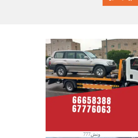
ونش777