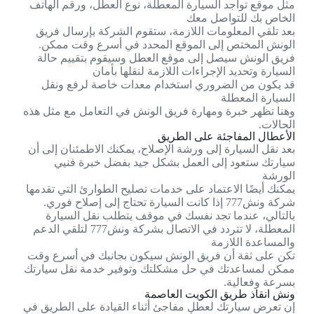
مثل موقع تواجد السيارة المعطلة، نوع العطل، ورقم الهاتف
الخاص بك للتواصل معك
بعد تلقي المعلومات اللازمة، ستقوم الشركة بإرسال فريق
الونش المختص إلى الموقع المحدد في أسرع وقت ممكن.
فريق الونش سيصل إلى موقع العطل وسيقوم بتقييم حالة
السيارة وتحديد الإجراءات اللازمة لنقلها بأمان
قد يكون من الضروري استخدام معدات خاصة لرفع ونقل
السيارة المعطلة
وهنا تظهر خبرة ومهارة فريق الونش في التعامل مع مثل هذه
الحالات.
الأعطال المفاجئة على الطريق
بعد نقل السيارة إلى ورشة الإصلاح، يمكنك الاطمئنان إلى أن
سيارتك ستعود إلى العمل بشكل جيد بفضل خبرة فنيي
الورشة
يمكنك أيضًا الاعتماد على خدمات تصليح الطوارئ التي تقدمها
شركة ونش777 إذا كانت السيارة تحتاج إلى إصلاح فوري.
بالتالي، عندما تجد نفسك في موقف يتطلب نقل السيارة
المعطلة، لا تتردد في الاتصال بشركة ونش777 لتلقي الدعم
والمساعدة اللازمة
تكن على ثقة أن فريق الونش سيكون بجانبك في أسرع وقت
ممكن لمساعدتك في حل مشكلتك وتوفير خدمة نقل سيارتك
بسرعة وفعالية.
ونش انقاذ طريق الكويت العاصمة
إن تعرض سيارتك لعطل مفاجئ أثناء القيادة على الطريق في