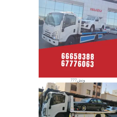
ونش777