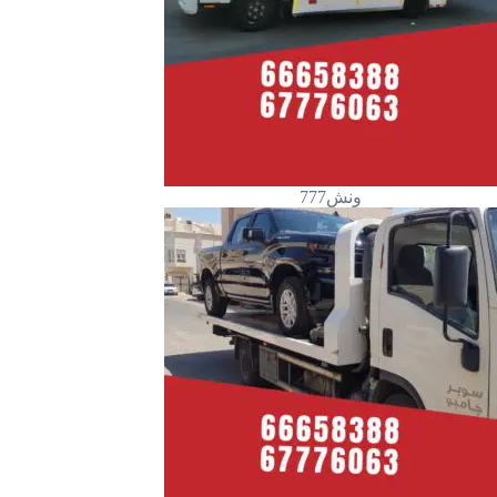
ونش777